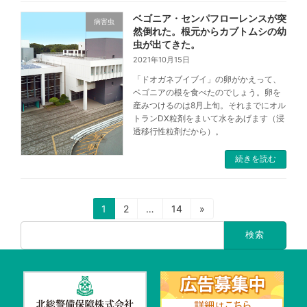
ベゴニア・センパフローレンスが突
病害虫
然倒れた。根元からカブトムシの幼
虫が出てきた。
2021年10月15日
「ドオガネブイブイ」の卵がかえって、
ベゴニアの根を食べたのでしょう。卵を
産みつけるのは8月上旬。それまでにオル
トランDX粒剤をまいて水をあげます（浸
透移行性粒剤だから）。
続きを読む
1
2
…
14
»