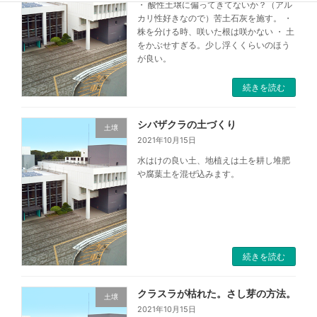
・ 酸性土壌に偏ってきてないか？（アル
カリ性好きなので）苦土石灰を施す。 ・
株を分ける時、咲いた根は咲かない ・ 土
をかぶせすぎる。少し浮くくらいのほう
が良い。
続きを読む
シバザクラの土づくり
土壌
2021年10月15日
水はけの良い土、地植えは土を耕し堆肥
や腐葉土を混ぜ込みます。
続きを読む
クラスラが枯れた。さし芽の方法。
土壌
2021年10月15日