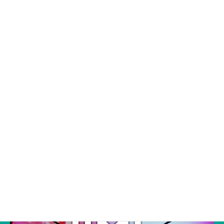
八千代平和事業
昭和62年、平和希求のもと「平和都市宣言」をした八千代市では、平和で
あることの尊さを永遠に伝えていくため、市民等で構成された「八千代平和
事業市民実行委員会」とともに、平和への取り組みを行っています。