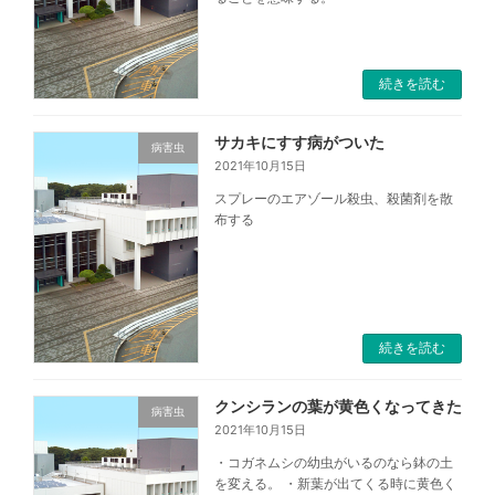
続きを読む
サカキにすす病がついた
病害虫
2021年10月15日
スプレーのエアゾール殺虫、殺菌剤を散
布する
続きを読む
クンシランの葉が黄色くなってきた
病害虫
2021年10月15日
・コガネムシの幼虫がいるのなら鉢の土
を変える。 ・新葉が出てくる時に黄色く