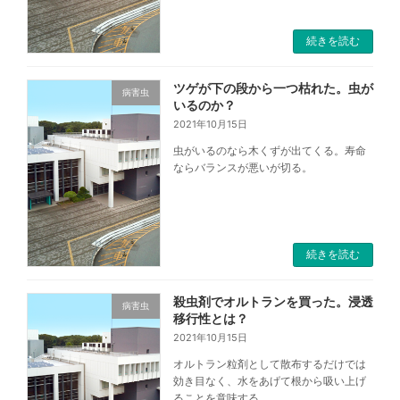
続きを読む
ツゲが下の段から一つ枯れた。虫が
病害虫
いるのか？
2021年10月15日
虫がいるのなら木くずが出てくる。寿命
ならバランスが悪いが切る。
続きを読む
殺虫剤でオルトランを買った。浸透
病害虫
移行性とは？
2021年10月15日
オルトラン粒剤として散布するだけでは
効き目なく、水をあげて根から吸い上げ
ることを意味する。