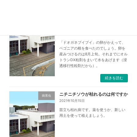
ベゴニア・センパフローレンスが突
病害虫
然倒れた。根元からカブトムシの幼
虫が出てきた。
2021年10月15日
「ドオガネブイブイ」の卵がかえって、
ベゴニアの根を食べたのでしょう。卵を
産みつけるのは8月上旬。それまでにオル
トランDX粒剤をまいて水をあげます（浸
透移行性粒剤だから）。
続きを読む
ニチニチソウが枯れるのは何ですか
病害虫
2021年10月15日
苗立ち枯れ病です。薬を使うか、新しい
用土を使って植えましょう。