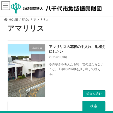
HOME
FAQs
アマリリス
アマリリス
アマリリスの花後の手入れ 地植え
花の育成
にしたい
2021年10月6日
冬の寒さを考えたら霜、雪の当たらない
こと。玉葱状の球根を少し出して植え
る。
続きを読む