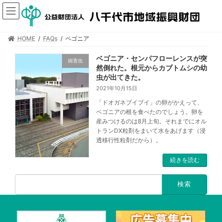
HOME
FAQs
ベゴニア
ベゴニア・センパフローレンスが突
病害虫
然倒れた。根元からカブトムシの幼
虫が出てきた。
2021年10月15日
「ドオガネブイブイ」の卵がかえって、
ベゴニアの根を食べたのでしょう。卵を
産みつけるのは8月上旬。それまでにオル
トランDX粒剤をまいて水をあげます（浸
透移行性粒剤だから）。
続きを読む