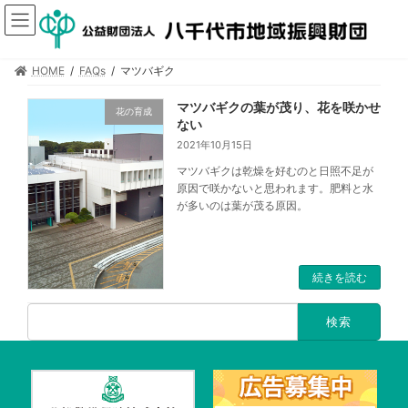
HOME
FAQs
マツバギク
マツバギクの葉が茂り、花を咲かせ
花の育成
ない
2021年10月15日
マツバギクは乾燥を好むのと日照不足が
原因で咲かないと思われます。肥料と水
が多いのは葉が茂る原因。
続きを読む