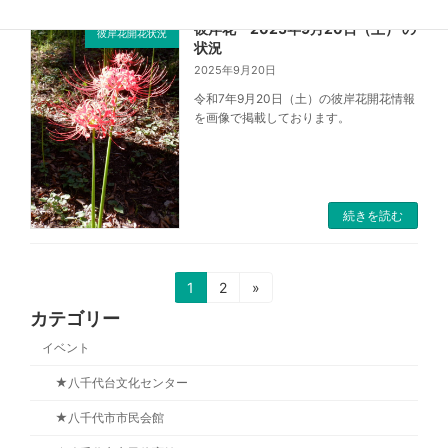
彼岸花 2025年9月20日（土） の
彼岸花開花状況
状況
2025年9月20日
令和7年9月20日（土）の彼岸花開花情報
を画像で掲載しております。
続きを読む
1
2
»
カテゴリー
イベント
★八千代台文化センター
★八千代市市民会館