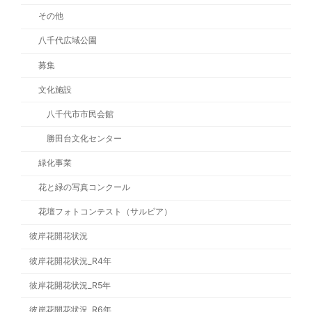
その他
八千代広域公園
募集
文化施設
八千代市市民会館
勝田台文化センター
緑化事業
花と緑の写真コンクール
花壇フォトコンテスト（サルビア）
彼岸花開花状況
彼岸花開花状況_R4年
彼岸花開花状況_R5年
彼岸花開花状況_R6年