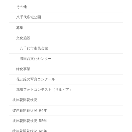
その他
八千代広域公園
募集
文化施設
八千代市市民会館
勝田台文化センター
緑化事業
花と緑の写真コンクール
花壇フォトコンテスト（サルビア）
彼岸花開花状況
彼岸花開花状況_R4年
彼岸花開花状況_R5年
彼岸花開花状況_R6年