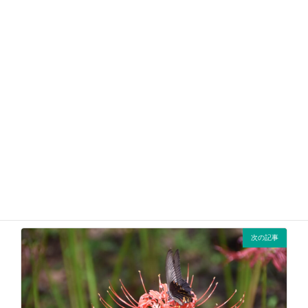
緑の講習会_R6年度
、
緑化事業
カテゴリー
前の記事
彼岸花 2024年10月4日（金） の状況
2024年10月4日
次の記事