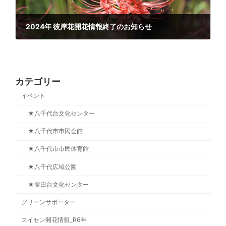
2024年 彼岸花開花情報終了のお知らせ
2024年10月7日
カテゴリー
イベント
★八千代台文化センター
★八千代市市民会館
★八千代市市民体育館
★八千代広域公園
★勝田台文化センター
グリーンサポーター
スイセン開花情報_R6年