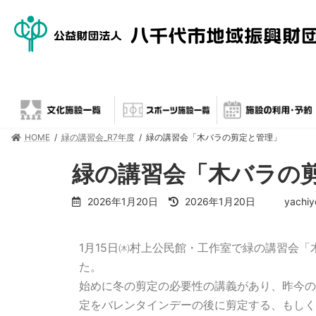
HOME
緑の講習会_R7年度
緑の講習会「木バラの剪定と管理」
緑の講習会「木バラの
2026年1月20日
2026年1月20日
yachiy
1月15日㈭村上公民館・工作室で緑の講習会「
た。
始めに冬の剪定の必要性の講義があり、昨今の
定をバレンタインデーの後に剪定する、もしく