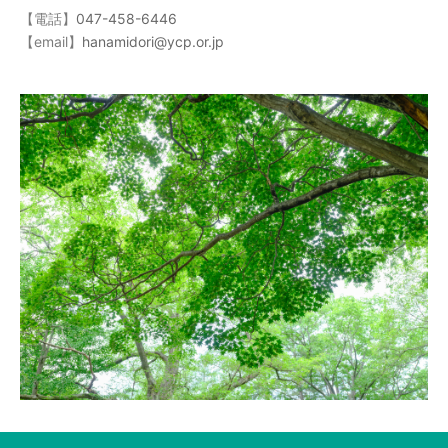
【電話】
047-458-6446
【email】
hanamidori@ycp.or.jp